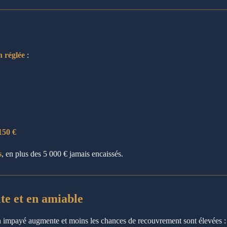
n réglée
:
150 €
s
, en plus des 5 000 € jamais encaissés.
ite et en amiable
un impayé augmente et moins les chances de recouvrement sont élevées :