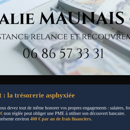
 : la trésorerie asphyxiée
vous devez tout de même honorer vos propres engagements : salaires, fou
 €
non réglée peut obliger une PME à utiliser son découvert bancaire.
eprésente environ
400 € par an de frais financiers
.