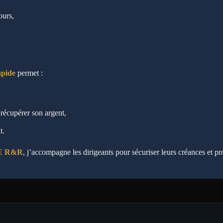
ours,
apide
permet :
récupérer son argent,
t.
E R&R
, j’accompagne les dirigeants pour sécuriser leurs créances et pro