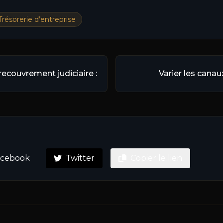
Trésorerie d’entreprise
couvrement judiciaire :
Varier les canau
acebook
Twitter
Copier le lien