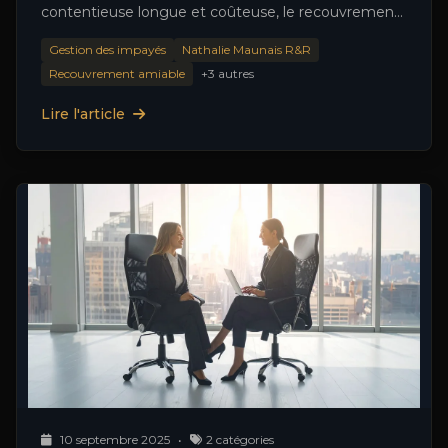
contentieuse longue et coûteuse, le recouvrement
amiable s’impose comme la voie la plus …
Gestion des impayés
Nathalie Maunais R&R
Recouvrement amiable
+3 autres
Lire l'article
10 septembre 2025
•
2 catégories